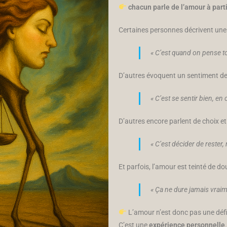
chacun parle de l’amour à part
Certaines personnes décrivent une 
« C’est quand on pense to
D’autres évoquent un sentiment de 
« C’est se sentir bien, en
D’autres encore parlent de choix et
« C’est décider de rester
Et parfois, l’amour est teinté de dou
« Ça ne dure jamais vraim
L’amour n’est donc pas une défin
C’est une
expérience personnelle
.