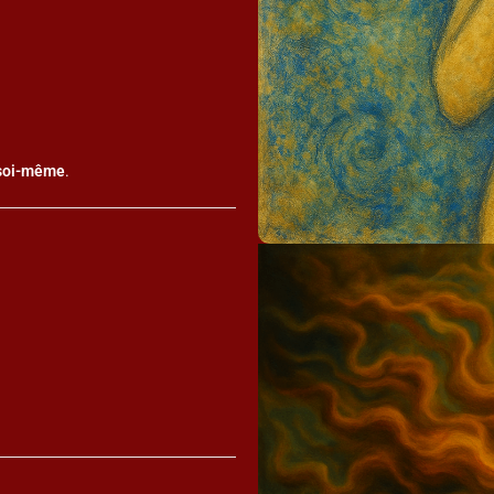
e soi-même
.