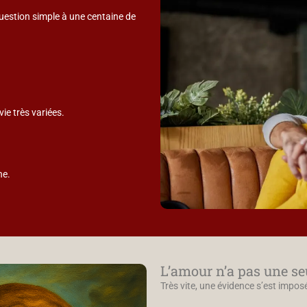
question simple à une centaine de
ie très variées.
he.
L’amour n’a pas une seu
Très vite, une évidence s’est imposé