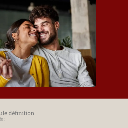
le définition
e :