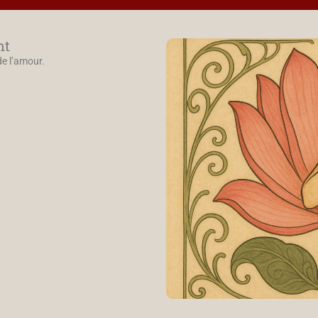
nt
e l’amour.