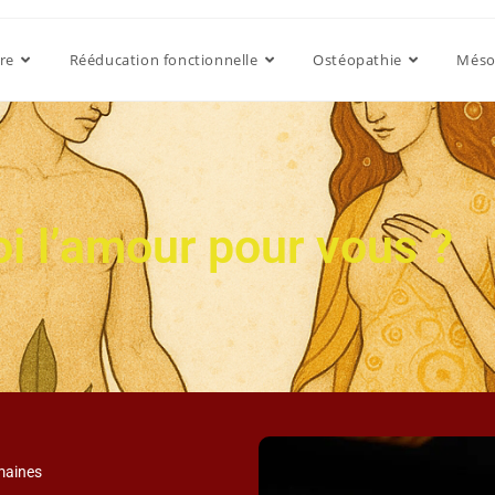
re
Rééducation fonctionnelle
Ostéopathie
Méso
oi l’amour pour vous ?
maines