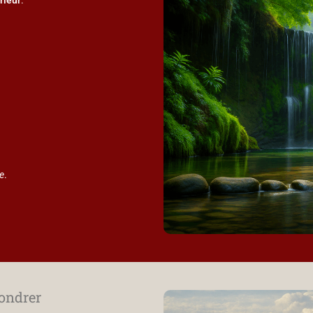
e
.
fondrer