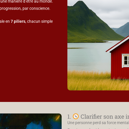
, une manière d’être au monde.
 progression, par conscience.
ale en
7 piliers
, chacun simple
1.
Clarifier son axe i
Une personne perd sa force mentale