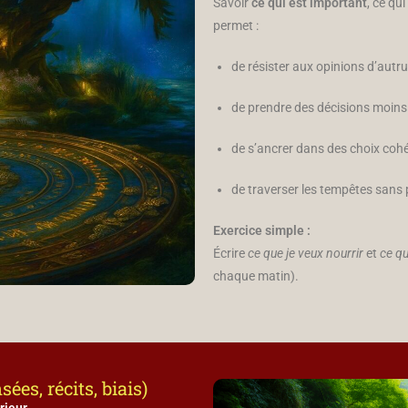
Savoir
ce qui est important
, ce qui
permet :
de résister aux opinions d’autru
de prendre des décisions moin
de s’ancrer dans des choix coh
de traverser les tempêtes sans 
Exercice simple :
Écrire
ce que je veux nourrir
et
ce qu
chaque matin).
ées, récits, biais)
rieur
.