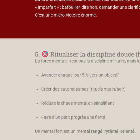
« imparfait » : bafouiller, dire non, demander une clarifi
C’est une micro-victoire énorme.
5.
Ritualiser la discipline douce (
La force mentale n’est pas la discipline militaire, mais l
Avancer chaque jour 5 % vers un objectif
Créer des automatismes (rituels matin/soir)
Réduire le chaos mental en simplifiant
Faire d’un petit progrès une fierté
Un mental fort est un mental
rangé, rythmé, orienté
.