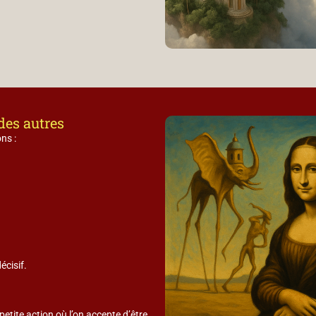
des autres
ns :
écisif.
etite action où l’on accepte d’être