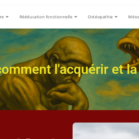
re
Rééducation fonctionnelle
Ostéopathie
Méso
omment l'acquérir et la