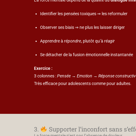
Identifier les pensées toxiques ⇒ les reformuler
Observer ses biais ⇒ ne plus les laisser diriger
Apprendre à
répondre
, plutôt qu’à
réagir
Se détacher de la fusion émotionnelle instantanée
Exercice :
3 colonnes :
Pensée → Emotion → Réponse constructiv
Très efficace pour adolescents comme pour adultes.
3.
Supporter l’inconfort sans s’ef
La force mentale n’est pas l’absence de douleur.