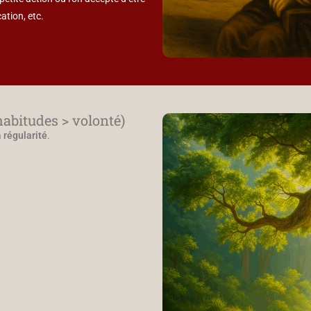
cation, etc.
habitudes > volonté)
a
régularité
.