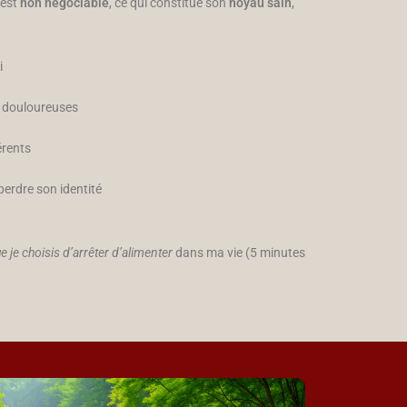
 est
non négociable
, ce qui constitue son
noyau sain
,
i
s douloureuses
érents
perdre son identité
e je choisis d’arrêter d’alimenter
dans ma vie (5 minutes