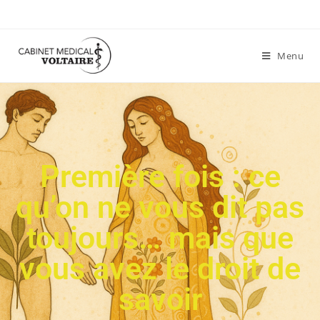
Menu
Première fois : ce
qu’on ne vous dit pas
toujours… mais que
vous avez le droit de
savoir