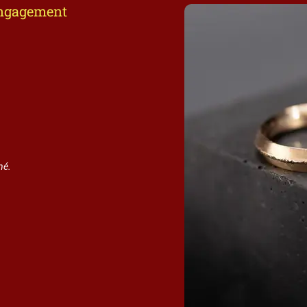
’engagement
né.