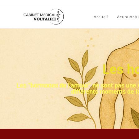
Accueil
Acupunctu
Les h
Les “hormones de l’amour” ne sont pas une s
différents moments de la 