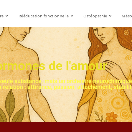
re
Rééducation fonctionnelle
Ostéopathie
Méso
ormones de l'amour
eule substance, mais un orchestre neurochimique. 
relation : attirance, passion, attachement, stabilit