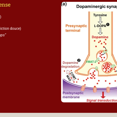
pense
)
ction douce)
emps”