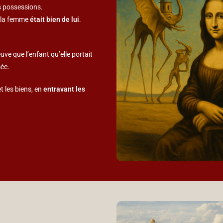
s possessions.
ar la femme
était bien de lui
.
ve que l’enfant qu’elle portait
mée.
t les biens, en
entravant les