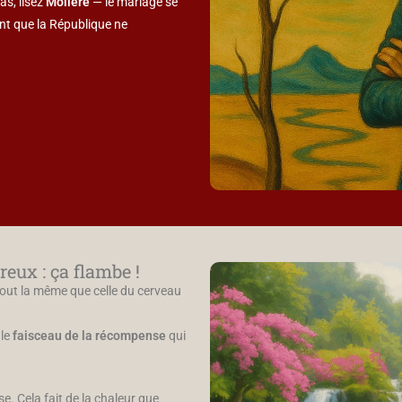
as, lisez
Molière
— le mariage se
vant que la République ne
eux : ça flambe !
tout la même que celle du cerveau
 le
faisceau de la récompense
qui
. Cela fait de la chaleur que