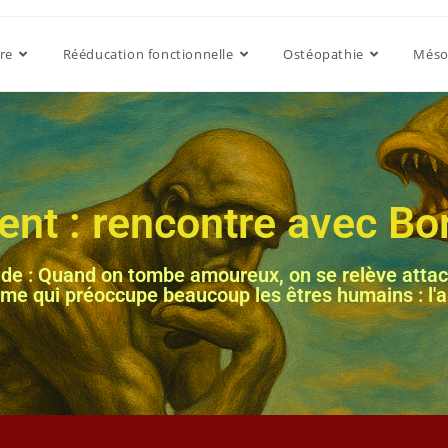
re
Rééducation fonctionnelle
Ostéopathie
Méso
ent : rencontre avec Bor
ur de : Quand on tombe amoureux, on se relève atta
hème qui préoccupe beaucoup les êtres humains : l'