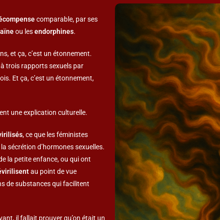
 récompense
comparable, par ses
aïne
ou les
endorphines
.
ns, et ça, c’est un étonnement.
 à trois rapports sexuels par
ois. Et ça, c’est un étonnement,
ment une explication culturelle.
virilisés
, ce que les féministes
t la sécrétion d’hormones sexuelles.
e la petite enfance, ou qui ont
virilisent
au point de vue
ns de substances qui facilitent
vant, il fallait prouver qu’on était un