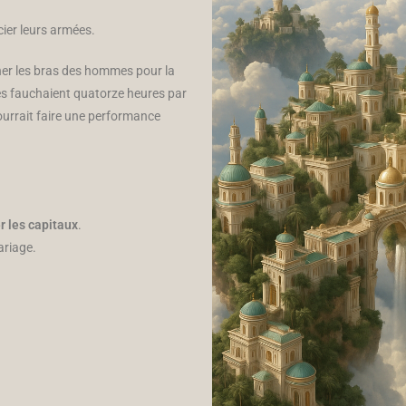
ier leurs armées.
ner les bras des hommes pour la
nes fauchaient quatorze heures par
ourrait faire une performance
r les capitaux
.
ariage.