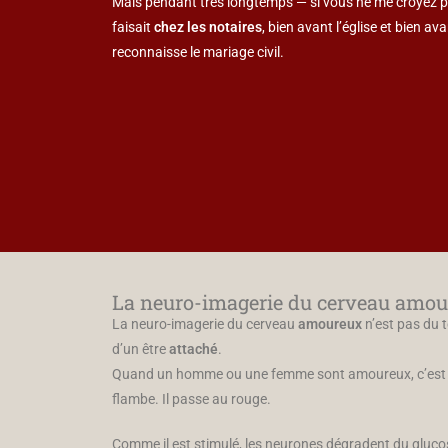
Mais pendant très longtemps — si vous ne me croyez p
faisait
chez les notaires
, bien avant l’église et bien a
reconnaisse le mariage civil.
La neuro-imagerie du cerveau amour
La neuro-imagerie du cerveau
amoureux
n’est pas du 
d’un être
attaché
.
Quand un homme ou une femme sont amoureux, c’est
flambe. Il passe au rouge.
Comme il est stimulé, les neurones dégradent du glucose