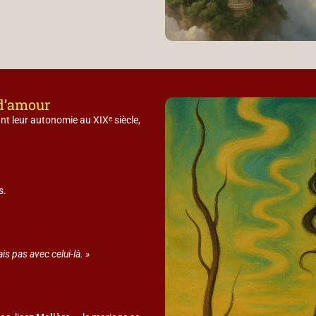
 d’amour
t leur autonomie au XIXᵉ siècle,
s.
is pas avec celui-là. »