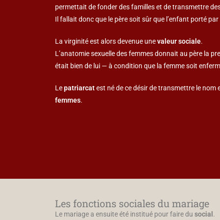
permettait de fonder des familles et de transmettre de
Il fallait donc que le père soit sûr que l’enfant porté p
La virginité est alors devenue une
valeur sociale
.
L’anatomie sexuelle des femmes donnait au père la preu
était bien de lui — à condition que la femme soit enfer
Le
patriarcat
est né de ce désir de transmettre le nom e
femmes
.
Les fonctions sociales du mariage
Le mariage a ensuite été institué pour faire du
social
.