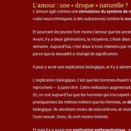
L'amour : une « drogue » naturelle ?
L’amour agit comme une
stimulation du système de
voies neurochimiques, à des substances comme la
coc
Et pourtant les jeunes font moins l’amour que les ancie
Avant, il y a deux générations, la moyenne, c’était deux
semaine. Aujourd’hui, c’est deux à trois relations par m
parce que la sexualité a changé de signification.
Il peut y avoir une explication biologique, et il y a sûre
L’explication biologique, c’est que les hommes étaient
reprochent — à juste titre. Cette virilisation augmentai
Or, on voit aujourd’hui que les hommes qui s’occupent d
pratiquement les mêmes métiers que les femmes, se
dé
biologique. Ils sécrètent moins de testostérone, et moi
l’acte sexuel. Donc, ils sont moins motivés.
Et puis il y a aussi une
explication anthropologique
: a