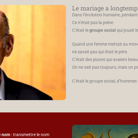
Le mariage a longtemps
Dans l’évolution humaine, pendant
Ce n’était pas la peine.
C’était le
groupe social
qui jouait le
Quand une femme mettait au mond
ne savait pas qui était le père.
C’était des jeunes qui avaient be
On ne sait pas toujours, mais on pe
C’était le groupe social, d’hommes
e
nom
: transmettre le nom