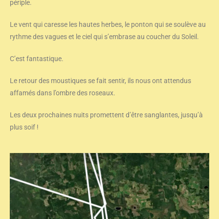
périple.
Le vent qui caresse les hautes herbes, le ponton qui se soulève au
rythme des vagues et le ciel qui s’embrase au coucher du Soleil.
C’est fantastique.
Le retour des moustiques se fait sentir, ils nous ont attendus
affamés dans l’ombre des roseaux.
Les deux prochaines nuits promettent d’être sanglantes, jusqu’à
plus soif !