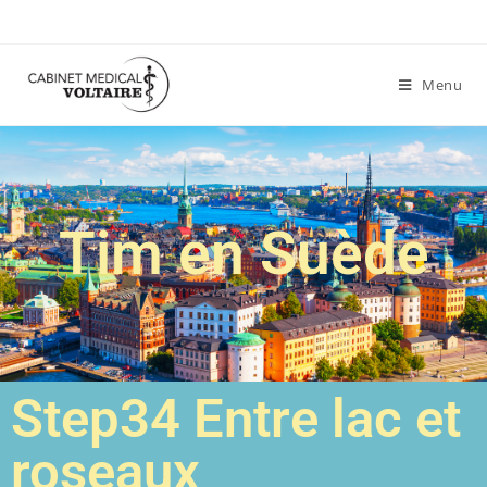
Menu
Tim en Suède
Step34 Entre lac et
roseaux