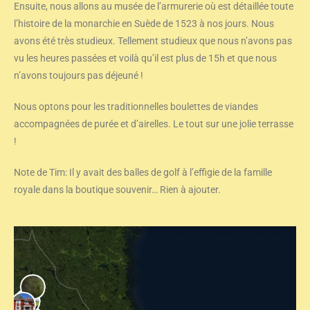
Ensuite, nous allons au musée de l’armurerie où est détaillée toute
l’histoire de la monarchie en Suède de 1523 à nos jours. Nous
avons été très studieux. Tellement studieux que nous n’avons pas
vu les heures passées et voilà qu’il est plus de 15h et que nous
n’avons toujours pas déjeuné !
Nous optons pour les traditionnelles boulettes de viandes
accompagnées de purée et d’airelles. Le tout sur une jolie terrasse
!
Note de Tim: Il y avait des balles de golf à l’effigie de la famille
royale dans la boutique souvenir… Rien à ajouter.